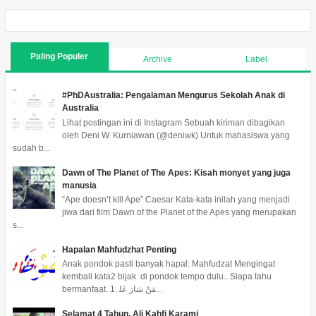
Paling Populer
Archive
Label
#PhDAustralia: Pengalaman Mengurus Sekolah Anak di
Australia
Lihat postingan ini di Instagram Sebuah kiriman dibagikan
oleh Deni W. Kurniawan (@deniwk) Untuk mahasiswa yang
sudah b...
Dawn of The Planet of The Apes: Kisah monyet yang juga
manusia
“Ape doesn’t kill Ape” Caesar Kata-kata inilah yang menjadi
jiwa dari film Dawn of the Planet of the Apes yang merupakan
s...
Hapalan Mahfudzhat Penting
Anak pondok pasti banyak hapal: Mahfudzat Mengingat
kembali kata2 bijak di pondok tempo dulu.. Siapa tahu
bermanfaat. 1. ﻣَﻦْ ﺳَﺎﺭَ ﻋَﻠ...
Selamat 4 Tahun, Ali Kahfi Karami