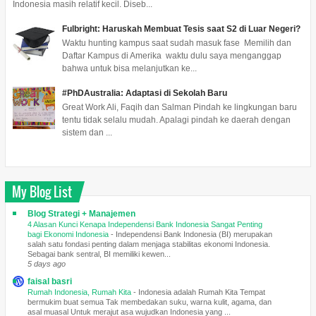
Indonesia masih relatif kecil. Diseb...
Fulbright: Haruskah Membuat Tesis saat S2 di Luar Negeri?
Waktu hunting kampus saat sudah masuk fase Memilih dan
Daftar Kampus di Amerika waktu dulu saya menganggap
bahwa untuk bisa melanjutkan ke...
#PhDAustralia: Adaptasi di Sekolah Baru
Great Work Ali, Faqih dan Salman Pindah ke lingkungan baru
tentu tidak selalu mudah. Apalagi pindah ke daerah dengan
sistem dan ...
My Blog List
Blog Strategi + Manajemen
4 Alasan Kunci Kenapa Independensi Bank Indonesia Sangat Penting
bagi Ekonomi Indonesia
-
Independensi Bank Indonesia (BI) merupakan
salah satu fondasi penting dalam menjaga stabilitas ekonomi Indonesia.
Sebagai bank sentral, BI memiliki kewen...
5 days ago
faisal basri
Rumah Indonesia, Rumah Kita
-
Indonesia adalah Rumah Kita Tempat
bermukim buat semua Tak membedakan suku, warna kulit, agama, dan
asal muasal Untuk merajut asa wujudkan Indonesia yang ...