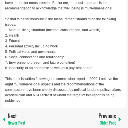
have the better measurement. But for me, the most important is the
recommendation to acknowledge that well being is multi-dimensional.
So that to better measure it, the measurement should mind the following
issues:
1. Material living standard (income, consumption, and wealth)
2. Health
3. Education
4. Personal activity including work
5. Political voice and governance
6. Social connections and relationship
7. Environment (present and future condition)
8. Insecurity, of an economic as well as a physical nature
This book is written following the commission report in 2009. I believe the
eight multidimensional aspects and the recommendations of the
commission have been widely discussed by political leaders, policymakers,
academician and NGO activist of whom the target of this report is being
published.
Next
Previous
Newer Post
Older Post