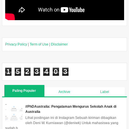
Privacy Policy
|
Term of Use
|
Disclaimer
1
5
2
3
4
0
3
Paling Populer
Archive
Label
#PhDAustralia: Pengalaman Mengurus Sekolah Anak di
Australia
Lihat postingan ini di Instagram Sebuah kiriman dibagikan
oleh Deni W. Kurniawan (@deniwk) Untuk mahasiswa yang
sudah b...