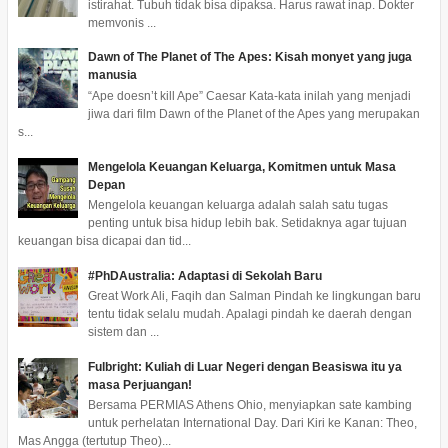
istirahat. Tubuh tidak bisa dipaksa. Harus rawat inap. Dokter
memvonis ...
Dawn of The Planet of The Apes: Kisah monyet yang juga
manusia
“Ape doesn’t kill Ape” Caesar Kata-kata inilah yang menjadi
jiwa dari film Dawn of the Planet of the Apes yang merupakan
s...
Mengelola Keuangan Keluarga, Komitmen untuk Masa
Depan
Mengelola keuangan keluarga adalah salah satu tugas
penting untuk bisa hidup lebih bak. Setidaknya agar tujuan
keuangan bisa dicapai dan tid...
#PhDAustralia: Adaptasi di Sekolah Baru
Great Work Ali, Faqih dan Salman Pindah ke lingkungan baru
tentu tidak selalu mudah. Apalagi pindah ke daerah dengan
sistem dan ...
Fulbright: Kuliah di Luar Negeri dengan Beasiswa itu ya
masa Perjuangan!
Bersama PERMIAS Athens Ohio, menyiapkan sate kambing
untuk perhelatan International Day. Dari Kiri ke Kanan: Theo,
Mas Angga (tertutup Theo)...