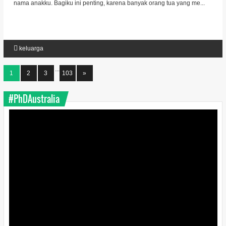
nama anakku. Bagiku ini penting, karena banyak orang tua yang me...
keluarga
...
1
2
3
103
»
#PhDAustralia