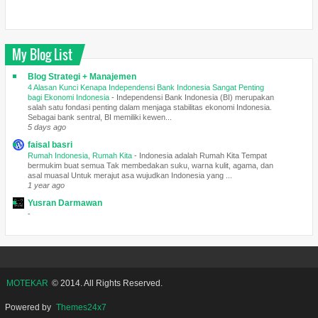
My Blog List
Blog Strategi + Manajemen
4 Alasan Kunci Kenapa Independensi Bank Indonesia Sangat Penting
bagi Ekonomi Indonesia
-
Independensi Bank Indonesia (BI) merupakan
salah satu fondasi penting dalam menjaga stabilitas ekonomi Indonesia.
Sebagai bank sentral, BI memiliki kewen...
5 days ago
faisal basri
Rumah Indonesia, Rumah Kita
-
Indonesia adalah Rumah Kita Tempat
bermukim buat semua Tak membedakan suku, warna kulit, agama, dan
asal muasal Untuk merajut asa wujudkan Indonesia yang ...
1 year ago
Yusran Darmawan
-
MOTEKAR
© 2014. All Rights Reserved.
Powered by
Themes24x7