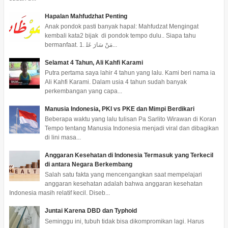
Hapalan Mahfudzhat Penting
Anak pondok pasti banyak hapal: Mahfudzat Mengingat
kembali kata2 bijak di pondok tempo dulu.. Siapa tahu
bermanfaat. 1. ﻣَﻦْ ﺳَﺎﺭَ ﻋَﻠ...
Selamat 4 Tahun, Ali Kahfi Karami
Putra pertama saya lahir 4 tahun yang lalu. Kami beri nama ia
Ali Kahfi Karami. Dalam usia 4 tahun sudah banyak
perkembangan yang capa...
Manusia Indonesia, PKI vs PKE dan Mimpi Berdikari
Beberapa waktu yang lalu tulisan Pa Sarlito Wirawan di Koran
Tempo tentang Manusia Indonesia menjadi viral dan dibagikan
di lini masa...
Anggaran Kesehatan di Indonesia Termasuk yang Terkecil
di antara Negara Berkembang
Salah satu fakta yang mencengangkan saat mempelajari
anggaran kesehatan adalah bahwa anggaran kesehatan
Indonesia masih relatif kecil. Diseb...
Juntai Karena DBD dan Typhoid
Seminggu ini, tubuh tidak bisa dikompromikan lagi. Harus