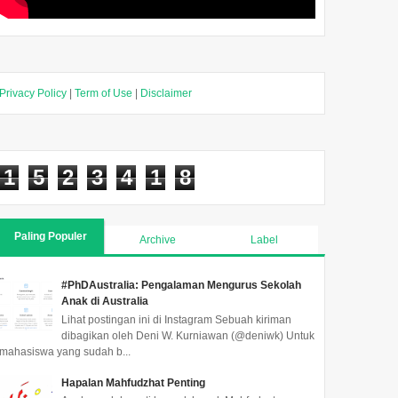
Privacy Policy
|
Term of Use
|
Disclaimer
1
5
2
3
4
1
8
Paling Populer
Archive
Label
#PhDAustralia: Pengalaman Mengurus Sekolah
Anak di Australia
Lihat postingan ini di Instagram Sebuah kiriman
dibagikan oleh Deni W. Kurniawan (@deniwk) Untuk
mahasiswa yang sudah b...
Hapalan Mahfudzhat Penting