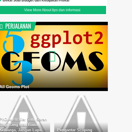
Bekal Soal Budget dan Kebijakan Fiskal
View More About tips dan informasi
PERJALANAN
All Geoms Plot
PhD Australia: Satu Saran
Bagi Yang Mau Bawa
Keluarga, Jangan Lupa
Pengantar Scoping