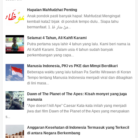
Hapalan Mahfudzhat Penting
Anak pondok pasti banyak hapal: Mahfudzat Mengingat
kembali kata2 bijak di pondok tempo dulu.. Siapa tahu
bermanfaat. 1. ﻣَﻦْ ﺳَﺎﺭَ ﻋَﻠ...
Selamat 4 Tahun, Ali Kahfi Karami
Putra pertama saya lahir 4 tahun yang lalu. Kami beri nama ia
Ali Kahfi Karami. Dalam usia 4 tahun sudah banyak
perkembangan yang capa...
Manusia Indonesia, PKI vs PKE dan Mimpi Berdikari
Beberapa waktu yang lalu tulisan Pa Sarlito Wirawan di Koran
Tempo tentang Manusia Indonesia menjadi viral dan dibagikan
di lini masa...
Dawn of The Planet of The Apes: Kisah monyet yang juga
manusia
“Ape doesn’t kill Ape” Caesar Kata-kata inilah yang menjadi
jiwa dari film Dawn of the Planet of the Apes yang merupakan
s...
Anggaran Kesehatan di Indonesia Termasuk yang Terkecil
di antara Negara Berkembang