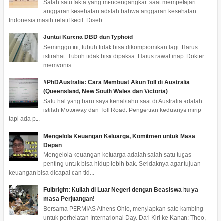
Salah satu fakta yang mencengangkan saat mempelajari
anggaran kesehatan adalah bahwa anggaran kesehatan
Indonesia masih relatif kecil. Diseb...
Juntai Karena DBD dan Typhoid
Seminggu ini, tubuh tidak bisa dikompromikan lagi. Harus
istirahat. Tubuh tidak bisa dipaksa. Harus rawat inap. Dokter
memvonis ...
#PhDAustralia: Cara Membuat Akun Toll di Australia
(Queensland, New South Wales dan Victoria)
Satu hal yang baru saya kenal/tahu saat di Australia adalah
istilah Motorway dan Toll Road. Pengertian keduanya mirip
tapi ada p...
Mengelola Keuangan Keluarga, Komitmen untuk Masa
Depan
Mengelola keuangan keluarga adalah salah satu tugas
penting untuk bisa hidup lebih bak. Setidaknya agar tujuan
keuangan bisa dicapai dan tid...
Fulbright: Kuliah di Luar Negeri dengan Beasiswa itu ya
masa Perjuangan!
Bersama PERMIAS Athens Ohio, menyiapkan sate kambing
untuk perhelatan International Day. Dari Kiri ke Kanan: Theo,