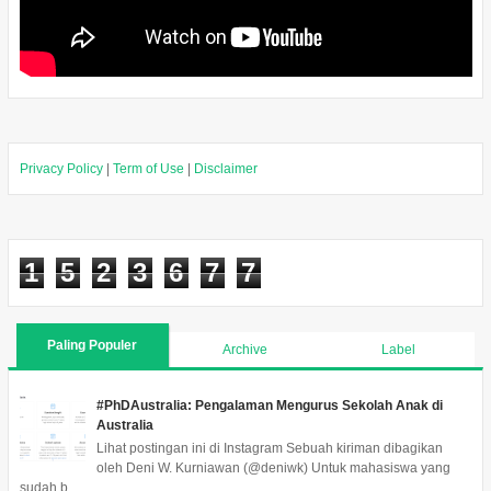
Privacy Policy
|
Term of Use
|
Disclaimer
1
5
2
3
6
7
7
Paling Populer
Archive
Label
#PhDAustralia: Pengalaman Mengurus Sekolah Anak di
Australia
Lihat postingan ini di Instagram Sebuah kiriman dibagikan
oleh Deni W. Kurniawan (@deniwk) Untuk mahasiswa yang
sudah b...