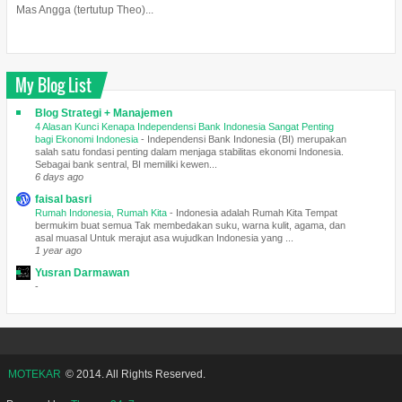
Mas Angga (tertutup Theo)...
My Blog List
Blog Strategi + Manajemen
4 Alasan Kunci Kenapa Independensi Bank Indonesia Sangat Penting
bagi Ekonomi Indonesia
-
Independensi Bank Indonesia (BI) merupakan
salah satu fondasi penting dalam menjaga stabilitas ekonomi Indonesia.
Sebagai bank sentral, BI memiliki kewen...
6 days ago
faisal basri
Rumah Indonesia, Rumah Kita
-
Indonesia adalah Rumah Kita Tempat
bermukim buat semua Tak membedakan suku, warna kulit, agama, dan
asal muasal Untuk merajut asa wujudkan Indonesia yang ...
1 year ago
Yusran Darmawan
-
MOTEKAR
© 2014. All Rights Reserved.