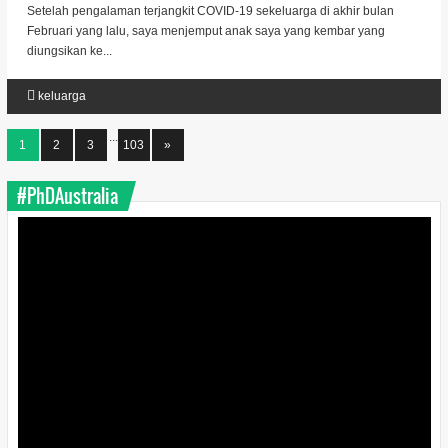
Setelah pengalaman terjangkit COVID-19 sekeluarga di akhir bulan
Februari yang lalu, saya menjemput anak saya yang kembar yang
diungsikan ke...
keluarga
...
1
2
3
103
»
#PhDAustralia