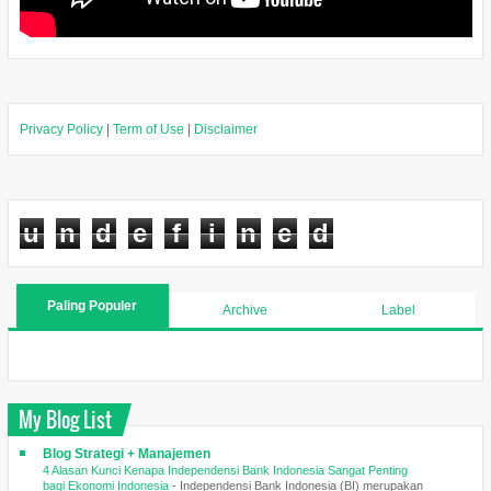
Privacy Policy
|
Term of Use
|
Disclaimer
u
n
d
e
f
i
n
e
d
Paling Populer
Archive
Label
My Blog List
Blog Strategi + Manajemen
4 Alasan Kunci Kenapa Independensi Bank Indonesia Sangat Penting
bagi Ekonomi Indonesia
-
Independensi Bank Indonesia (BI) merupakan