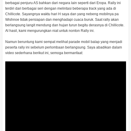
berbagai penjuru AS bahkan dari negara lain seperti dari Eropa. Rally ini
terdiri dari berbagai seri dengan melintasi beberapa track yang ada di
Chillicote. Sayangnya waktu hari H saya dan yang nebeng mobilnya pa
Wishnoe tidak persiapan dan menghadapi cuaca buruk. Saat rally akan
berlangsung langit mendung dan hujan turun begitu derasnya di Chillicote.
Al hasil, kami mengurungkan niat untuk nonton Rally ini.
Namun beruntung kami sempat melihat parade mobil balap yang menjadi
peserta rally ini sebelum perlombaan berlangsung. Saya abadikan dalam
video sederhana berikut ini, semoga bermanfaat: