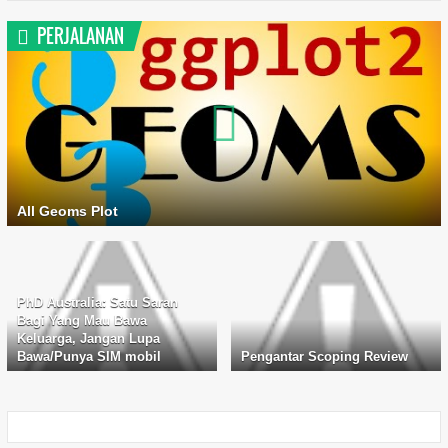
PERJALANAN
All Geoms Plot
PhD Australia: Satu Saran
Bagi Yang Mau Bawa
Keluarga, Jangan Lupa
Bawa/Punya SIM mobil
Pengantar Scoping Review