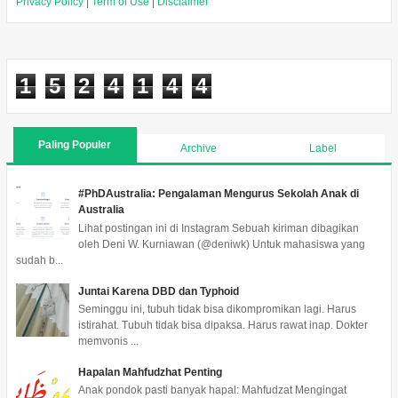
Privacy Policy
|
Term of Use
|
Disclaimer
1
5
2
4
1
4
4
Paling Populer
Archive
Label
#PhDAustralia: Pengalaman Mengurus Sekolah Anak di
Australia
Lihat postingan ini di Instagram Sebuah kiriman dibagikan
oleh Deni W. Kurniawan (@deniwk) Untuk mahasiswa yang
sudah b...
Juntai Karena DBD dan Typhoid
Seminggu ini, tubuh tidak bisa dikompromikan lagi. Harus
istirahat. Tubuh tidak bisa dipaksa. Harus rawat inap. Dokter
memvonis ...
Hapalan Mahfudzhat Penting
Anak pondok pasti banyak hapal: Mahfudzat Mengingat