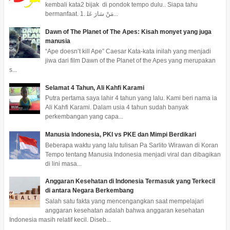
kembali kata2 bijak di pondok tempo dulu.. Siapa tahu
bermanfaat. 1. ﻣَﻦْ ﺳَﺎﺭَ ﻋَﻠ...
Dawn of The Planet of The Apes: Kisah monyet yang juga
manusia
“Ape doesn’t kill Ape” Caesar Kata-kata inilah yang menjadi
jiwa dari film Dawn of the Planet of the Apes yang merupakan
s...
Selamat 4 Tahun, Ali Kahfi Karami
Putra pertama saya lahir 4 tahun yang lalu. Kami beri nama ia
Ali Kahfi Karami. Dalam usia 4 tahun sudah banyak
perkembangan yang capa...
Manusia Indonesia, PKI vs PKE dan Mimpi Berdikari
Beberapa waktu yang lalu tulisan Pa Sarlito Wirawan di Koran
Tempo tentang Manusia Indonesia menjadi viral dan dibagikan
di lini masa...
Anggaran Kesehatan di Indonesia Termasuk yang Terkecil
di antara Negara Berkembang
Salah satu fakta yang mencengangkan saat mempelajari
anggaran kesehatan adalah bahwa anggaran kesehatan
Indonesia masih relatif kecil. Diseb...