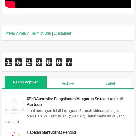
Privacy Policy
|
Term of Use
|
Disclaimer
1
5
2
3
6
9
7
Paling Populer
Archive
Label
#PhDAustralia: Pengalaman Mengurus Sekolah Anak di
Australia
Lihat postingan ini di Instagram Sebuah kiriman dibagikan
oleh Deni W. Kurniawan (@deniwk) Untuk mahasiswa yang
sudah b...
Hapalan Mahfudzhat Penting