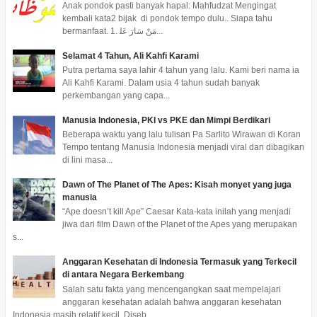
Anak pondok pasti banyak hapal: Mahfudzat Mengingat
kembali kata2 bijak di pondok tempo dulu.. Siapa tahu
bermanfaat. 1. ﻣَﻦْ ﺳَﺎﺭَ ﻋَﻠ...
Selamat 4 Tahun, Ali Kahfi Karami
Putra pertama saya lahir 4 tahun yang lalu. Kami beri nama ia
Ali Kahfi Karami. Dalam usia 4 tahun sudah banyak
perkembangan yang capa...
Manusia Indonesia, PKI vs PKE dan Mimpi Berdikari
Beberapa waktu yang lalu tulisan Pa Sarlito Wirawan di Koran
Tempo tentang Manusia Indonesia menjadi viral dan dibagikan
di lini masa...
Dawn of The Planet of The Apes: Kisah monyet yang juga
manusia
“Ape doesn’t kill Ape” Caesar Kata-kata inilah yang menjadi
jiwa dari film Dawn of the Planet of the Apes yang merupakan
s...
Anggaran Kesehatan di Indonesia Termasuk yang Terkecil
di antara Negara Berkembang
Salah satu fakta yang mencengangkan saat mempelajari
anggaran kesehatan adalah bahwa anggaran kesehatan
Indonesia masih relatif kecil. Diseb...