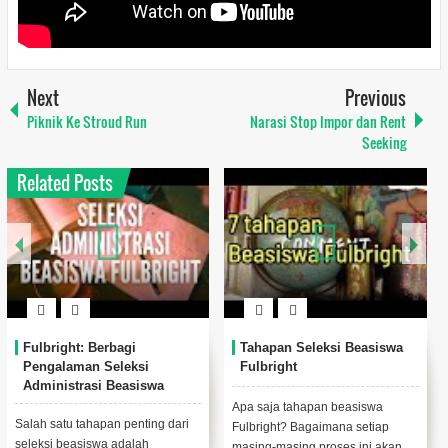
Next
Previous
Piknik Ke Stroud Run
Narasi Stop Impor dan Rent
Seeking
Related Posts
Fulbright: Haruskah
Apa yang saya pelajari di
Membuat Tesis saat S2 di
Master of International
Luar Negeri?
Development Studies Ohio
University?
Waktu hunting kampus saat
Ini postingan yang sudah lama
sudah masuk fase Memilih dan
tertunda. Satu entry soal apa saja