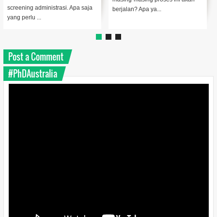
Daftar Kampus di Amerika waktu
sih yang saya pelajari selama
dulu...
'nyan...
Post a Comment
#PhDAustralia