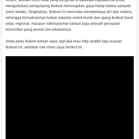
Action, sebuah NGO lokal yang bergerak di kawasan Appalachia untuk
mengedukasi pengunjung festival menerapkan gaya hidup bebas sampah
(zero waste). Singkatnya, festival ini mencoba memperkaya diri dan makna,
sehingga kehadirannya bukan sekedar event musik dan ajang festival band
lokal, regional, maupun internasional namun juga sebuah perayaan
komunitas yang penuh sisi edukasinya.
Anda perlu diskon tulisan saya, tapi jika mau intip sedikit saja suasan
festival ini, silahkan cek video saya berikut ini :