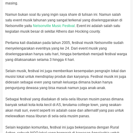
masing.
Namun bukan soal itu yang ingin saya share di tulisan ini. Namun salah
satu event musik tahunan yang sangat terkenal yang diselenggarakan di
Nelsonville yaitu
Nelsonville Music Festival
. Event ini adalah salah satu
kegiatan musik besar di sekitar Athens dan Hocking county.
Pertama kali diadakan pada tahun 2005, festival musik Nelsonville sudah
menyelengarakan eventnya yang ke 24. Dari event musik yang
diselenggarakan hanya satu hari, hingga bertambah menjadi festival warga
yang dilaksanakan selama 3 hingga 4 hari.
Selain musik, festival ini juga memberikan kesempatan pengrajin lokal dan
musisi lokal untuk mendisplay produk dan karyanya. Festival musik ini juga
didesain sebagai even yang ramah keluarga dimana bukan hanya
pengunjung dewasa yang bisa masuk namun juga anak-anak.
Sebagai festival yang diadakan di sela-sela liburan musim panas dimana
banyak sekali kota-kota kecil di AS, terutama college town, yang seakan-
akan mati suri, event seperti ini adalah oase dan alternatif yang pas untuk
melewatkan masa liburan di sela-sela musim panas.
Selain kegiatan komunitas, festival ini juga bekerjasama dengan Rural