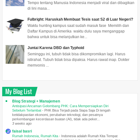
Tempo tentang Manusia Indonesia menjadi viral dan dibagikan
di lini masa...
Fulbright: Haruskah Membuat Tesis saat S2 di Luar Negeri?
Waktu hunting kampus saat sudah masuk fase Memilih dan
Daftar Kampus di Amerika waktu dulu saya menganggap
bahwa untuk bisa melanjutkan ke...
Juntai Karena DBD dan Typhoid
Seminggu ini, tubuh tidak bisa dikompromikan lagi. Harus
istirahat. Tubuh tidak bisa dipaksa. Harus rawat inap. Dokter
memvonis ...
My Blog List
Blog Strategi + Manajemen
Antisipasi Ancaman Gelombang PHK: Cara Mempersiapkan Diri
Sebelum Terlambat
-
PHK Bisa Terjadi pada Siapa Saja Di tengah
ketidakpastian ekonomi, perubahan teknologi, dan pesatnya
perkembangan kecerdasan buatan (AI), tidak ada peker...
3 weeks ago
faisal basri
Rumah Indonesia, Rumah Kita
-
Indonesia adalah Rumah Kita Tempat