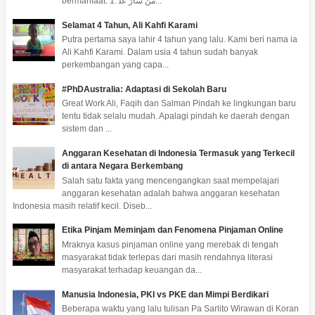
bermanfaat. 1. ﻣَﻦْ ﺳَﺎﺭَ ﻋَﻠ...
Selamat 4 Tahun, Ali Kahfi Karami
Putra pertama saya lahir 4 tahun yang lalu. Kami beri nama ia
Ali Kahfi Karami. Dalam usia 4 tahun sudah banyak
perkembangan yang capa...
#PhDAustralia: Adaptasi di Sekolah Baru
Great Work Ali, Faqih dan Salman Pindah ke lingkungan baru
tentu tidak selalu mudah. Apalagi pindah ke daerah dengan
sistem dan ...
Anggaran Kesehatan di Indonesia Termasuk yang Terkecil
di antara Negara Berkembang
Salah satu fakta yang mencengangkan saat mempelajari
anggaran kesehatan adalah bahwa anggaran kesehatan
Indonesia masih relatif kecil. Diseb...
Etika Pinjam Meminjam dan Fenomena Pinjaman Online
Mraknya kasus pinjaman online yang merebak di tengah
masyarakat tidak terlepas dari masih rendahnya literasi
masyarakat terhadap keuangan da...
Manusia Indonesia, PKI vs PKE dan Mimpi Berdikari
Beberapa waktu yang lalu tulisan Pa Sarlito Wirawan di Koran