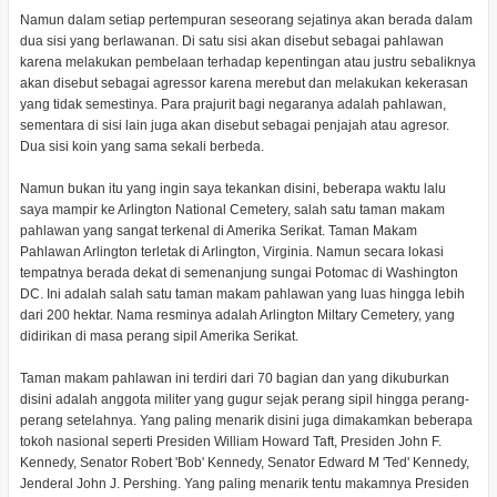
Namun dalam setiap pertempuran seseorang sejatinya akan berada dalam
dua sisi yang berlawanan. Di satu sisi akan disebut sebagai pahlawan
karena melakukan pembelaan terhadap kepentingan atau justru sebaliknya
akan disebut sebagai agressor karena merebut dan melakukan kekerasan
yang tidak semestinya. Para prajurit bagi negaranya adalah pahlawan,
sementara di sisi lain juga akan disebut sebagai penjajah atau agresor.
Dua sisi koin yang sama sekali berbeda.
Namun bukan itu yang ingin saya tekankan disini, beberapa waktu lalu
saya mampir ke Arlington National Cemetery, salah satu taman makam
pahlawan yang sangat terkenal di Amerika Serikat. Taman Makam
Pahlawan Arlington terletak di Arlington, Virginia. Namun secara lokasi
tempatnya berada dekat di semenanjung sungai Potomac di Washington
DC. Ini adalah salah satu taman makam pahlawan yang luas hingga lebih
dari 200 hektar. Nama resminya adalah Arlington Miltary Cemetery, yang
didirikan di masa perang sipil Amerika Serikat.
Taman makam pahlawan ini terdiri dari 70 bagian dan yang dikuburkan
disini adalah anggota militer yang gugur sejak perang sipil hingga perang-
perang setelahnya. Yang paling menarik disini juga dimakamkan beberapa
tokoh nasional seperti Presiden William Howard Taft, Presiden John F.
Kennedy, Senator Robert 'Bob' Kennedy, Senator Edward M 'Ted' Kennedy,
Jenderal John J. Pershing. Yang paling menarik tentu makamnya Presiden