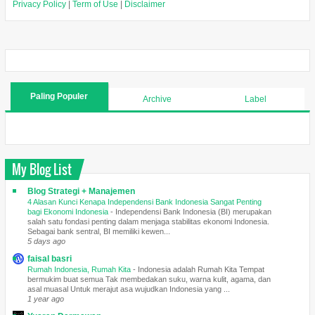
Privacy Policy
|
Term of Use
|
Disclaimer
Paling Populer
Archive
Label
My Blog List
Blog Strategi + Manajemen
4 Alasan Kunci Kenapa Independensi Bank Indonesia Sangat Penting
bagi Ekonomi Indonesia
-
Independensi Bank Indonesia (BI) merupakan
salah satu fondasi penting dalam menjaga stabilitas ekonomi Indonesia.
Sebagai bank sentral, BI memiliki kewen...
5 days ago
faisal basri
Rumah Indonesia, Rumah Kita
-
Indonesia adalah Rumah Kita Tempat
bermukim buat semua Tak membedakan suku, warna kulit, agama, dan
asal muasal Untuk merajut asa wujudkan Indonesia yang ...
1 year ago