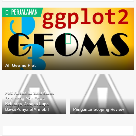
PERJALANAN
All Geoms Plot
PhD Australia: Satu Saran
Bagi Yang Mau Bawa
Keluarga, Jangan Lupa
Bawa/Punya SIM mobil
Pengantar Scoping Review