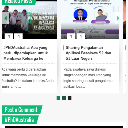
Related Posts
Sharing Pengalaman
#PhDAustralia: Sharing
Aplikasi Beasiswa S2 dan
Pengalaman Aplikasi PhD di
S3 Luar Negeri
Australia
Pada awalnya saya diskusi
Saat ini saya sedang berbenah
singkat dengan mas Amri yang
dan beradaptasi sebagai
ingin sharing terkait pengalaman
mahasiswa Higher Degree
aplikasi bea...
Research (HDR) di Grif...
Post a Comment
#PhDAustralia