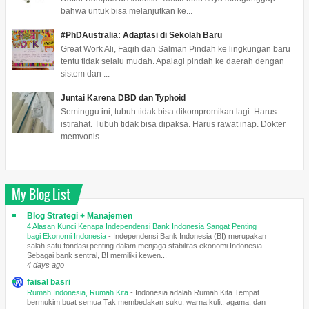
bahwa untuk bisa melanjutkan ke...
#PhDAustralia: Adaptasi di Sekolah Baru
Great Work Ali, Faqih dan Salman Pindah ke lingkungan baru
tentu tidak selalu mudah. Apalagi pindah ke daerah dengan
sistem dan ...
Juntai Karena DBD dan Typhoid
Seminggu ini, tubuh tidak bisa dikompromikan lagi. Harus
istirahat. Tubuh tidak bisa dipaksa. Harus rawat inap. Dokter
memvonis ...
My Blog List
Blog Strategi + Manajemen
4 Alasan Kunci Kenapa Independensi Bank Indonesia Sangat Penting
bagi Ekonomi Indonesia
-
Independensi Bank Indonesia (BI) merupakan
salah satu fondasi penting dalam menjaga stabilitas ekonomi Indonesia.
Sebagai bank sentral, BI memiliki kewen...
4 days ago
faisal basri
Rumah Indonesia, Rumah Kita
-
Indonesia adalah Rumah Kita Tempat
bermukim buat semua Tak membedakan suku, warna kulit, agama, dan