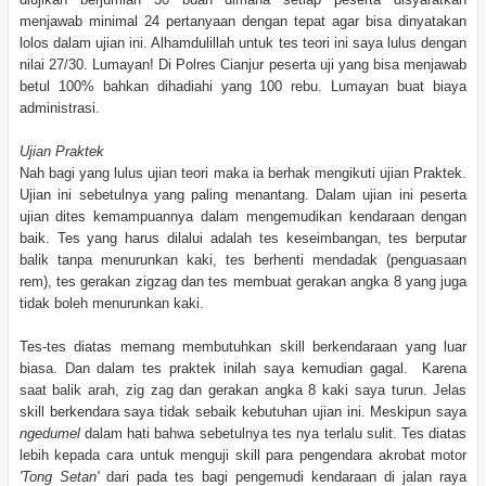
menjawab minimal 24 pertanyaan dengan tepat agar bisa dinyatakan
lolos dalam ujian ini. Alhamdulillah untuk tes teori ini saya lulus dengan
nilai 27/30. Lumayan! Di Polres Cianjur peserta uji yang bisa menjawab
betul 100% bahkan dihadiahi yang 100 rebu. Lumayan buat biaya
administrasi.
Ujian Praktek
Nah bagi yang lulus ujian teori maka ia berhak mengikuti ujian Praktek.
Ujian ini sebetulnya yang paling menantang. Dalam ujian ini peserta
ujian dites kemampuannya dalam mengemudikan kendaraan dengan
baik. Tes yang harus dilalui adalah tes keseimbangan, tes berputar
balik tanpa menurunkan kaki, tes berhenti mendadak (penguasaan
rem), tes gerakan zigzag dan tes membuat gerakan angka 8 yang juga
tidak boleh menurunkan kaki.
Tes-tes diatas memang membutuhkan skill berkendaraan yang luar
biasa. Dan dalam tes praktek inilah saya kemudian gagal. Karena
saat balik arah, zig zag dan gerakan angka 8 kaki saya turun. Jelas
skill berkendara saya tidak sebaik kebutuhan ujian ini. Meskipun saya
ngedumel
dalam hati bahwa sebetulnya tes nya terlalu sulit. Tes diatas
lebih kepada cara untuk menguji skill para pengendara akrobat motor
'Tong Setan'
dari pada tes bagi pengemudi kendaraan di jalan raya