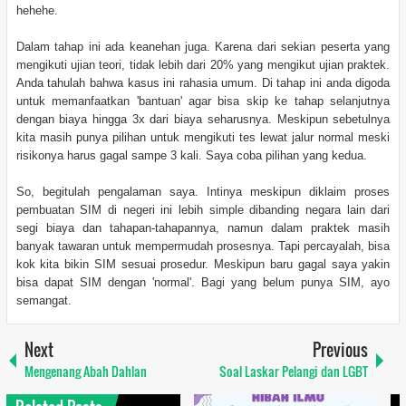
hehehe.
Dalam tahap ini ada keanehan juga. Karena dari sekian peserta yang
mengikuti ujian teori, tidak lebih dari 20% yang mengikut ujian praktek.
Anda tahulah bahwa kasus ini rahasia umum. Di tahap ini anda digoda
untuk memanfaatkan 'bantuan' agar bisa skip ke tahap selanjutnya
dengan biaya hingga 3x dari biaya seharusnya. Meskipun sebetulnya
kita masih punya pilihan untuk mengikuti tes lewat jalur normal meski
risikonya harus gagal sampe 3 kali. Saya coba pilihan yang kedua.
So, begitulah pengalaman saya. Intinya meskipun diklaim proses
pembuatan SIM di negeri ini lebih simple dibanding negara lain dari
segi biaya dan tahapan-tahapannya, namun dalam praktek masih
banyak tawaran untuk mempermudah prosesnya. Tapi percayalah, bisa
kok kita bikin SIM sesuai prosedur. Meskipun baru gagal saya yakin
bisa dapat SIM dengan 'normal'. Bagi yang belum punya SIM, ayo
semangat.
Next
Previous
Mengenang Abah Dahlan
Soal Laskar Pelangi dan LGBT