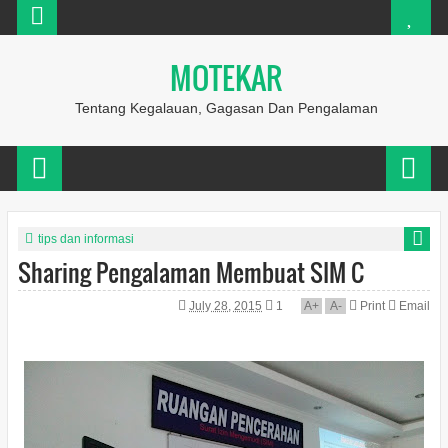
MOTEKAR
Tentang Kegalauan, Gagasan Dan Pengalaman
tips dan informasi
Sharing Pengalaman Membuat SIM C
July 28, 2015
1
A
+
A
-
Print
Email