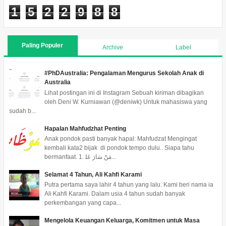
1
5
2
2
9
8
8
Paling Populer
Archive
Label
#PhDAustralia: Pengalaman Mengurus Sekolah Anak di
Australia
Lihat postingan ini di Instagram Sebuah kiriman dibagikan
oleh Deni W. Kurniawan (@deniwk) Untuk mahasiswa yang
sudah b...
Hapalan Mahfudzhat Penting
Anak pondok pasti banyak hapal: Mahfudzat Mengingat
kembali kata2 bijak di pondok tempo dulu.. Siapa tahu
bermanfaat. 1. ﻣَﻦْ ﺳَﺎﺭَ ﻋَﻠ...
Selamat 4 Tahun, Ali Kahfi Karami
Putra pertama saya lahir 4 tahun yang lalu. Kami beri nama ia
Ali Kahfi Karami. Dalam usia 4 tahun sudah banyak
perkembangan yang capa...
Mengelola Keuangan Keluarga, Komitmen untuk Masa