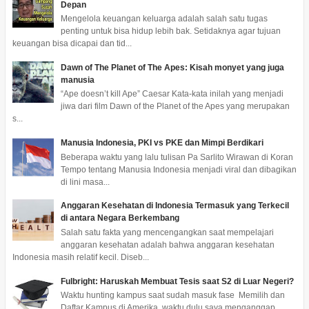
Depan
Mengelola keuangan keluarga adalah salah satu tugas
penting untuk bisa hidup lebih bak. Setidaknya agar tujuan
keuangan bisa dicapai dan tid...
Dawn of The Planet of The Apes: Kisah monyet yang juga
manusia
“Ape doesn’t kill Ape” Caesar Kata-kata inilah yang menjadi
jiwa dari film Dawn of the Planet of the Apes yang merupakan
s...
Manusia Indonesia, PKI vs PKE dan Mimpi Berdikari
Beberapa waktu yang lalu tulisan Pa Sarlito Wirawan di Koran
Tempo tentang Manusia Indonesia menjadi viral dan dibagikan
di lini masa...
Anggaran Kesehatan di Indonesia Termasuk yang Terkecil
di antara Negara Berkembang
Salah satu fakta yang mencengangkan saat mempelajari
anggaran kesehatan adalah bahwa anggaran kesehatan
Indonesia masih relatif kecil. Diseb...
Fulbright: Haruskah Membuat Tesis saat S2 di Luar Negeri?
Waktu hunting kampus saat sudah masuk fase Memilih dan
Daftar Kampus di Amerika waktu dulu saya menganggap