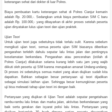
keterangan sehat dari dokter di luar Polres.
Biaya pembuatan kartu keterangan sehat di Polres Cianjur kemarin
adalah Rp. 20.000,-. Sedangkan untuk biaya pembuatan SIM C baru
adalah Rp. 100.000,- yang dibayarkan di akhir proses setelah peserta
ujian dinyatakan lulus ujian teori dan ujian praktek.
Ujian Teori
Untuk ujian teori juga sebetulnya tidak terlalu sulit. Karena sebelum
mengikuti ujian teori, semua peserta ujian SIM biasanya diberikan
pengarahan terlebih dahulu seputar lalu lintas jalan dan pentingnya
keselamatan berkendara. Pengarahan atau pencerahan (istilah di
Polres Cianjur)
dilakukan selama kurang lebih satu jam yang wajib
diikuti oleh peserta uji SIM karena merupakan amanat Undang-undang.
Di proses ini sebetulnya semua materi yang akan diujikan sudah kita
dapatkan. Bahkan sebagian besar pertanyaan uji teori dijadikan
sebagai simulasi latihan ujian. Sehingga besar kemungkinan peserta
uji bisa melewati tahap ujian teori ini dengan baik.
Pertanyaan yang diujikan di Ujian Teori adalah seputar pengetahuan
rambu-rambu lalu lintas dan marka jalan, aktivitas berkendaraan yang
baik serta gerakan dan isyarat polisi lalu lintas. Pertanyaan yang
diujikan berjumlah 30 buah dimana setiap peserta disyaratkan