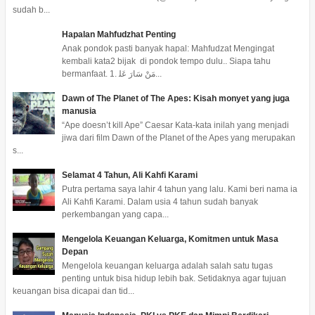
sudah b...
Hapalan Mahfudzhat Penting
Anak pondok pasti banyak hapal: Mahfudzat Mengingat
kembali kata2 bijak di pondok tempo dulu.. Siapa tahu
bermanfaat. 1. ﻣَﻦْ ﺳَﺎﺭَ ﻋَﻠ...
Dawn of The Planet of The Apes: Kisah monyet yang juga
manusia
“Ape doesn’t kill Ape” Caesar Kata-kata inilah yang menjadi
jiwa dari film Dawn of the Planet of the Apes yang merupakan
s...
Selamat 4 Tahun, Ali Kahfi Karami
Putra pertama saya lahir 4 tahun yang lalu. Kami beri nama ia
Ali Kahfi Karami. Dalam usia 4 tahun sudah banyak
perkembangan yang capa...
Mengelola Keuangan Keluarga, Komitmen untuk Masa
Depan
Mengelola keuangan keluarga adalah salah satu tugas
penting untuk bisa hidup lebih bak. Setidaknya agar tujuan
keuangan bisa dicapai dan tid...