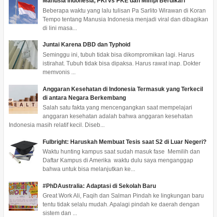
Manusia Indonesia, PKI vs PKE dan Mimpi Berdikari
Beberapa waktu yang lalu tulisan Pa Sarlito Wirawan di Koran
Tempo tentang Manusia Indonesia menjadi viral dan dibagikan
di lini masa...
Juntai Karena DBD dan Typhoid
Seminggu ini, tubuh tidak bisa dikompromikan lagi. Harus
istirahat. Tubuh tidak bisa dipaksa. Harus rawat inap. Dokter
memvonis ...
Anggaran Kesehatan di Indonesia Termasuk yang Terkecil
di antara Negara Berkembang
Salah satu fakta yang mencengangkan saat mempelajari
anggaran kesehatan adalah bahwa anggaran kesehatan
Indonesia masih relatif kecil. Diseb...
Fulbright: Haruskah Membuat Tesis saat S2 di Luar Negeri?
Waktu hunting kampus saat sudah masuk fase Memilih dan
Daftar Kampus di Amerika waktu dulu saya menganggap
bahwa untuk bisa melanjutkan ke...
#PhDAustralia: Adaptasi di Sekolah Baru
Great Work Ali, Faqih dan Salman Pindah ke lingkungan baru
tentu tidak selalu mudah. Apalagi pindah ke daerah dengan
sistem dan ...