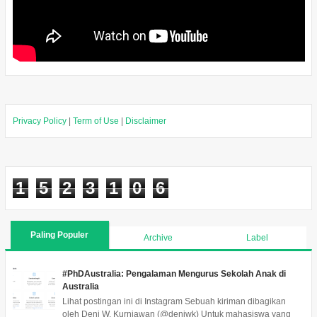
Privacy Policy
|
Term of Use
|
Disclaimer
1
5
2
3
1
0
6
Paling Populer
Archive
Label
#PhDAustralia: Pengalaman Mengurus Sekolah Anak di
Australia
Lihat postingan ini di Instagram Sebuah kiriman dibagikan
oleh Deni W. Kurniawan (@deniwk) Untuk mahasiswa yang