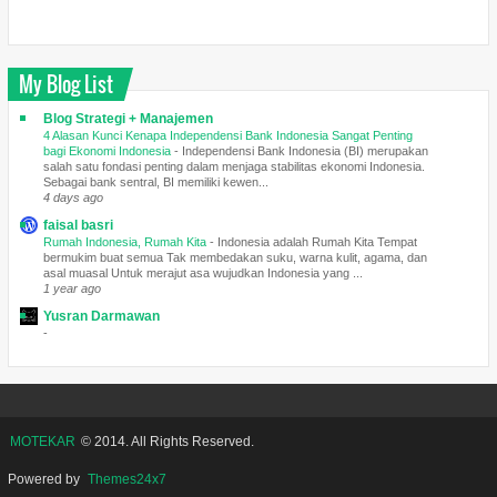
My Blog List
Blog Strategi + Manajemen
4 Alasan Kunci Kenapa Independensi Bank Indonesia Sangat Penting
bagi Ekonomi Indonesia
-
Independensi Bank Indonesia (BI) merupakan
salah satu fondasi penting dalam menjaga stabilitas ekonomi Indonesia.
Sebagai bank sentral, BI memiliki kewen...
4 days ago
faisal basri
Rumah Indonesia, Rumah Kita
-
Indonesia adalah Rumah Kita Tempat
bermukim buat semua Tak membedakan suku, warna kulit, agama, dan
asal muasal Untuk merajut asa wujudkan Indonesia yang ...
1 year ago
Yusran Darmawan
-
MOTEKAR
© 2014. All Rights Reserved.
Powered by
Themes24x7