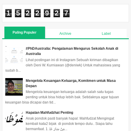
1
5
2
2
9
2
7
Paling Populer
Archive
Label
#PhDAustralia: Pengalaman Mengurus Sekolah Anak di
Australia
Lihat postingan ini di Instagram Sebuah kiriman dibagikan
oleh Deni W. Kurniawan (@deniwk) Untuk mahasiswa yang
sudah b...
Mengelola Keuangan Keluarga, Komitmen untuk Masa
Depan
Mengelola keuangan keluarga adalah salah satu tugas
penting untuk bisa hidup lebih bak. Setidaknya agar tujuan
keuangan bisa dicapai dan tid...
Hapalan Mahfudzhat Penting
Anak pondok pasti banyak hapal: Mahfudzat Mengingat
kembali kata2 bijak di pondok tempo dulu.. Siapa tahu
bermanfaat. 1. ﻣَﻦْ ﺳَﺎﺭَ ﻋَﻠ...