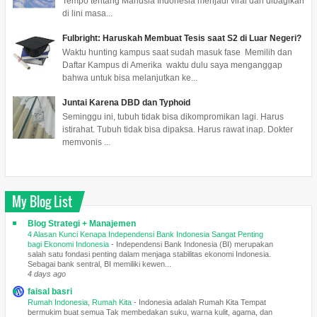
Tempo tentang Manusia Indonesia menjadi viral dan dibagikan
di lini masa...
Fulbright: Haruskah Membuat Tesis saat S2 di Luar Negeri?
Waktu hunting kampus saat sudah masuk fase Memilih dan
Daftar Kampus di Amerika waktu dulu saya menganggap
bahwa untuk bisa melanjutkan ke...
Juntai Karena DBD dan Typhoid
Seminggu ini, tubuh tidak bisa dikompromikan lagi. Harus
istirahat. Tubuh tidak bisa dipaksa. Harus rawat inap. Dokter
memvonis ...
My Blog List
Blog Strategi + Manajemen
4 Alasan Kunci Kenapa Independensi Bank Indonesia Sangat Penting
bagi Ekonomi Indonesia
-
Independensi Bank Indonesia (BI) merupakan
salah satu fondasi penting dalam menjaga stabilitas ekonomi Indonesia.
Sebagai bank sentral, BI memiliki kewen...
4 days ago
faisal basri
Rumah Indonesia, Rumah Kita
-
Indonesia adalah Rumah Kita Tempat
bermukim buat semua Tak membedakan suku, warna kulit, agama, dan