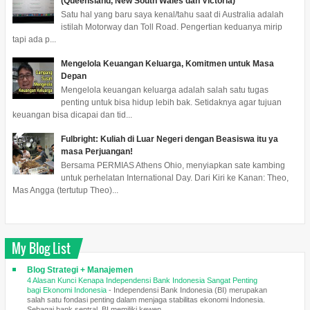
(Queensland, New South Wales dan Victoria)
Satu hal yang baru saya kenal/tahu saat di Australia adalah
istilah Motorway dan Toll Road. Pengertian keduanya mirip
tapi ada p...
Mengelola Keuangan Keluarga, Komitmen untuk Masa
Depan
Mengelola keuangan keluarga adalah salah satu tugas
penting untuk bisa hidup lebih bak. Setidaknya agar tujuan
keuangan bisa dicapai dan tid...
Fulbright: Kuliah di Luar Negeri dengan Beasiswa itu ya
masa Perjuangan!
Bersama PERMIAS Athens Ohio, menyiapkan sate kambing
untuk perhelatan International Day. Dari Kiri ke Kanan: Theo,
Mas Angga (tertutup Theo)...
My Blog List
Blog Strategi + Manajemen
4 Alasan Kunci Kenapa Independensi Bank Indonesia Sangat Penting
bagi Ekonomi Indonesia
-
Independensi Bank Indonesia (BI) merupakan
salah satu fondasi penting dalam menjaga stabilitas ekonomi Indonesia.
Sebagai bank sentral, BI memiliki kewen...