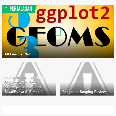
PERJALANAN
All Geoms Plot
PhD Australia: Satu Saran
Bagi Yang Mau Bawa
Keluarga, Jangan Lupa
Bawa/Punya SIM mobil
Pengantar Scoping Review