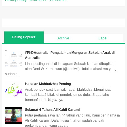
Privacy Policy
|
Term of Use
|
Disclaimer
Paling Populer
Archive
Label
#PhDAustralia: Pengalaman Mengurus Sekolah Anak di
Australia
Lihat postingan ini di Instagram Sebuah kiriman dibagikan
oleh Deni W. Kurniawan (@deniwk) Untuk mahasiswa yang
sudah b...
Hapalan Mahfudzhat Penting
Anak pondok pasti banyak hapal: Mahfudzat Mengingat
kembali kata2 bijak di pondok tempo dulu.. Siapa tahu
bermanfaat. 1. ﻣَﻦْ ﺳَﺎﺭَ ﻋَﻠ...
Selamat 4 Tahun, Ali Kahfi Karami
Putra pertama saya lahir 4 tahun yang lalu. Kami beri nama ia
Ali Kahfi Karami. Dalam usia 4 tahun sudah banyak
perkembangan yang capa...