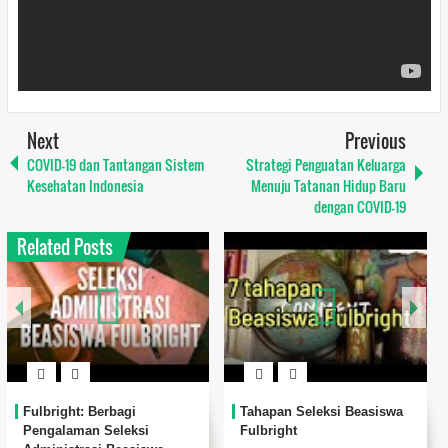
Next
Previous
COVID-19 dan Tantangan Sistem
Strategi Penguatan Keluarga
Kesehatan Indonesia
Menuju Tatanan Hidup Baru
dengan COVID-19
Related Posts
Fulbright: Berbagi
Tahapan Seleksi Beasiswa
Pengalaman Seleksi
Fulbright