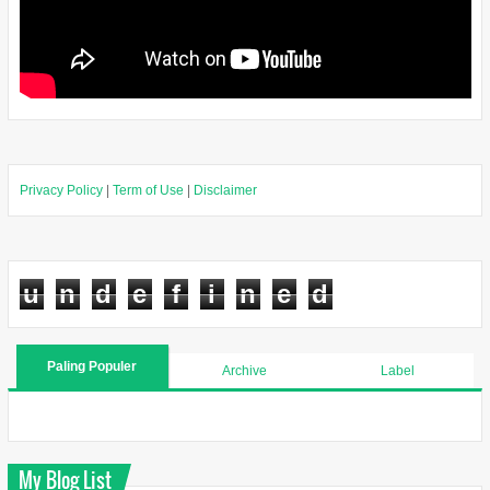
Privacy Policy
|
Term of Use
|
Disclaimer
u
n
d
e
f
i
n
e
d
Paling Populer
Archive
Label
My Blog List